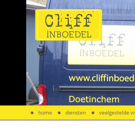
home
diensten
veelgestelde v